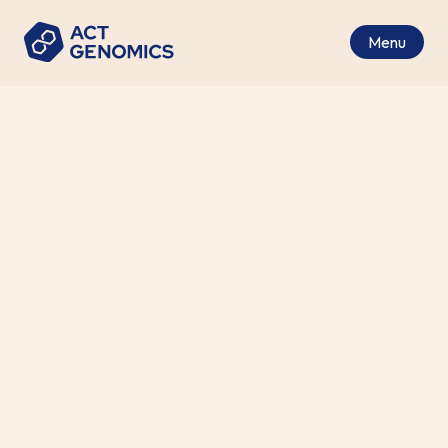
Menu
尿液腫瘤DNA (utDNA)在非侵
入性癌症監測中的作用：檢測
微小殘留疾病(MRD)的功效與潛
力
醫療新聞
•
2024-09-09
這項研究重點分析了腫瘤比率(tumor fraction)和
拷貝數變異(copy number burden , CNB)在尿液腫
瘤DNA (utDNA)中的作用，作為微量殘存疾病
(minimal residual disease, MRD)和監測癌症患者基
因組變化的非侵入性生物標記。該研究強調了
utDNA在非侵入性診斷中的重要性。