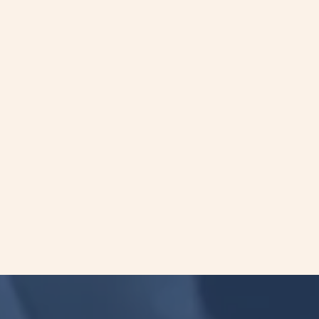
醫療新聞
•
2024-11-04
腫瘤相關的分子殘留疾病(MRD)分析
在ADAURA臨床試驗中研究輔助性
Osimertinib (Tagresso)治療手術切除
後Stage IB-IIIA EGFR突變非小細胞肺
癌(NSCLC)的臨床應用
在2024 ASCO年會上發表了ADAURA臨床試驗的
探索性分子殘留疾病(MRD)分析。MRD 分析對於早
期可切除以及帶有EGFR突變非小細胞肺癌(NSCLC)
中，在無病生存率(DFS)事件發生之前能夠找出腫
瘤細胞的分子復發事件。
More