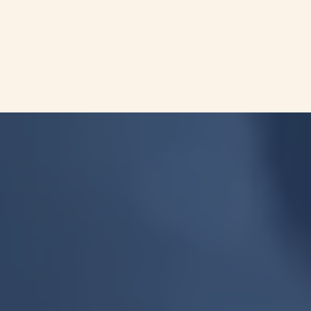
Yang H, et al. (2014) J Mol Diagn. 16(5):558–
563.
Hannigan B, et al. (2018) Ann Oncol. 29:945–
952.