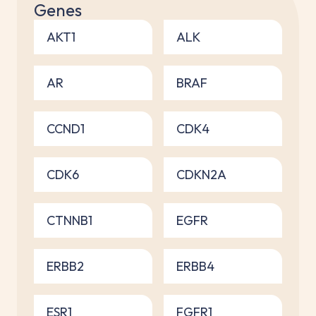
Genes
AKT1
ALK
AR
BRAF
CCND1
CDK4
CDK6
CDKN2A
CTNNB1
EGFR
ERBB2
ERBB4
ESR1
FGFR1