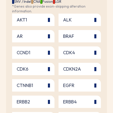
SNV / Indel
CNA
Fusion
LGR
*Genes also provide exon-skipping alteration
information.
AKT1
ALK
AR
BRAF
CCND1
CDK4
CDK6
CDKN2A
CTNNB1
EGFR
ERBB2
ERBB4