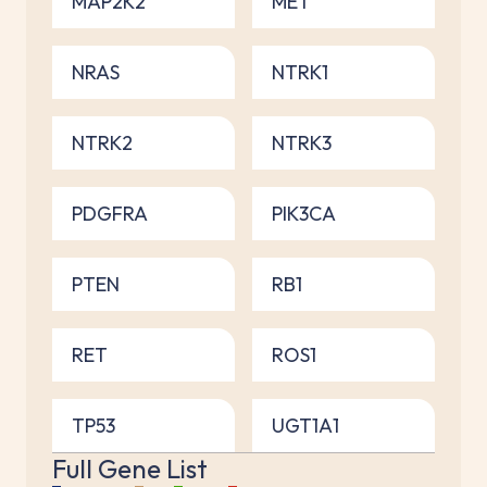
MAP2K2
MET
NRAS
NTRK1
NTRK2
NTRK3
PDGFRA
PIK3CA
PTEN
RB1
RET
ROS1
TP53
UGT1A1
Full Gene List