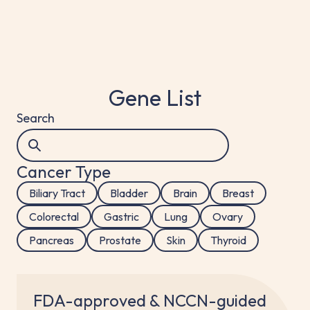
Gene List
Search
Cancer Type
Biliary Tract
Bladder
Brain
Breast
Colorectal
Gastric
Lung
Ovary
Pancreas
Prostate
Skin
Thyroid
FDA-approved & NCCN-guided