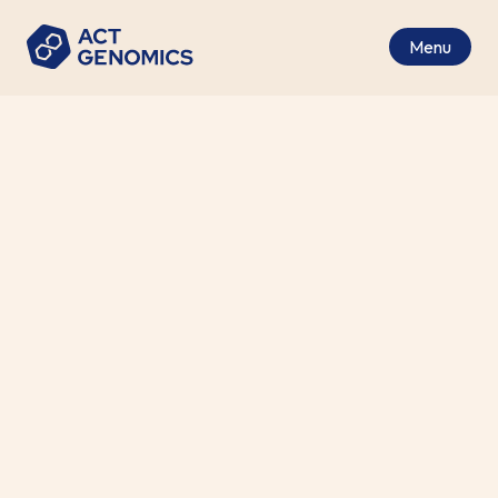
Menu
所有大腦轉移的主要固體腫瘤
Cancer Type
腦脊液 (CSF)
Specimen Requirements
8 個工作天