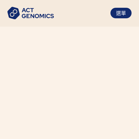
選單
NGS 助理研究員
Taiwan
工作內容
檢體收件
檢體前處理