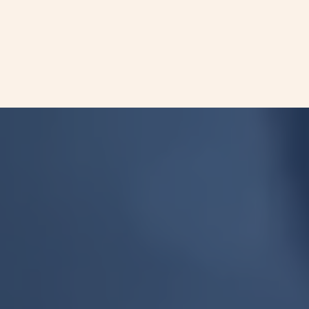
could be a biomarker to identify NEC patients for
immune checkpoint inhibitor (ICI) treatment.
更多