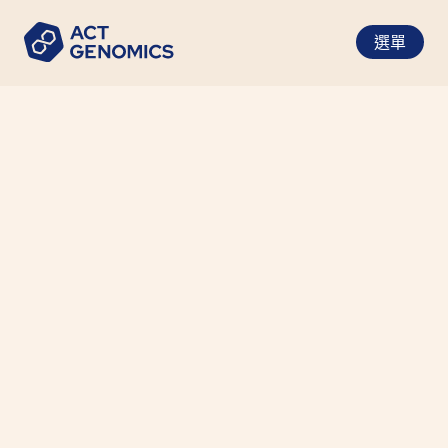
選單
搜索
清除
分類
研究論文
個案報告
協作