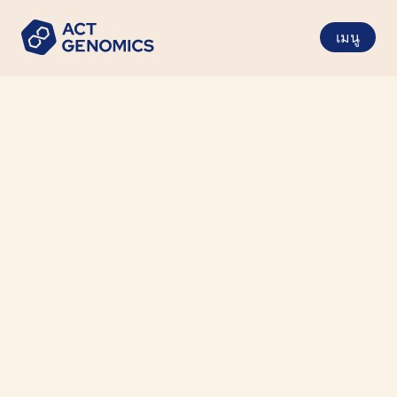
เมนู
ดาวน์โหลด
ดาวน์โหลดโบรชัวร์ผลิตภัณฑ์ แบบฟอร์ม และ
เอกสารอื่น ๆ ที่นี่
ค้นหา
ล้างออก
ฉันเป็น