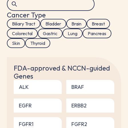
Cancer Type
Biliary Tract
Bladder
Brain
Breast
Colorectal
Gastric
Lung
Pancreas
Skin
Thyroid
FDA-approved & NCCN-guided
Genes
ALK
BRAF
EGFR
ERBB2
FGFR1
FGFR2