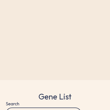
Brochure
Download
Gene List
Search