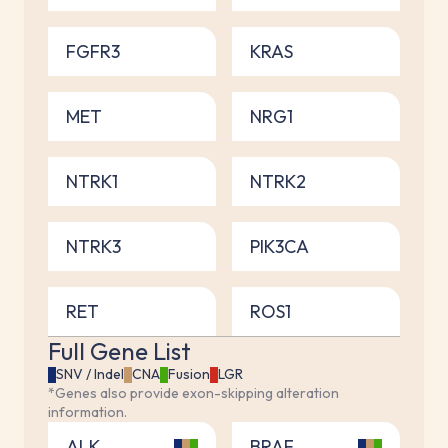
FGFR3
KRAS
MET
NRG1
NTRK1
NTRK2
NTRK3
PIK3CA
RET
ROS1
Full Gene List
SNV / Indel
CNA
Fusion
LGR
*Genes also provide exon-skipping alteration
information.
ALK
BRAF