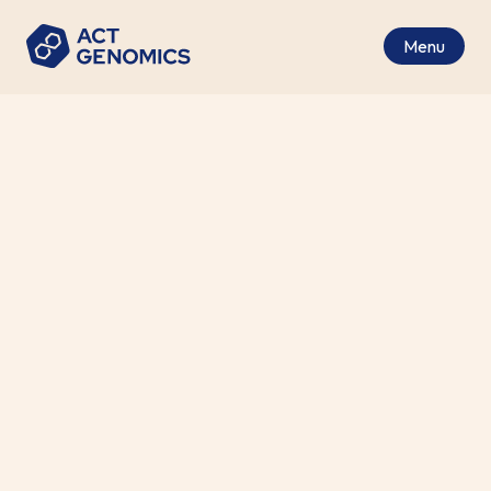
Menu
肺癌
Cancer Type
腫瘤組織（FFPE）
Specimen Requirements
6 個工作天