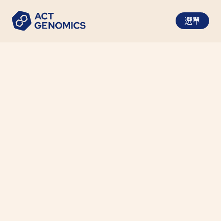
選單
ASCO 2024 - Advances in
NSCLC Treatments
醫療新聞
•
2024-06-21
The 2024 ASCO Annual Meeting spotlighted
several groundbreaking developments in
managing non-small cell lung cancer (NSCLC),
particularly focusing on targeted therapies for
specific genomic alterations that drive cancer
progression.