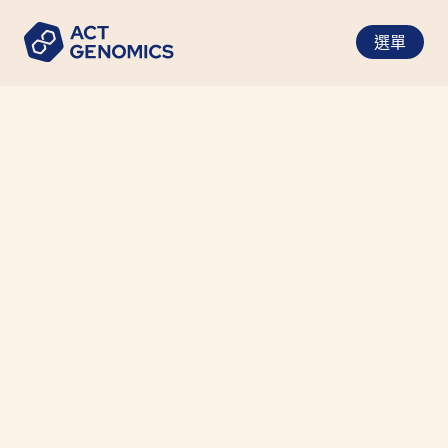
選單
FDA加速批准Trastuzumab
Deruxtecan，HER2+成為不定
腫瘤類型生物標誌物(Tumor
Agnostic Biomarkers)
醫療新聞
•
2024-05-23
美國FDA加速批准了trastuzumab
deruxtecan（Enhertu）用於治療不可切除或轉移
性HER2陽性實體瘤成人患者，強調HER2陽性作為
腫瘤無關生物標誌物的重要性。此批准基於
DESTINY-PanTumor02、DESTINY-Lung01和
DESTINY-CRC02臨床試驗的成功結果。
美國FDA於2024年4月5日加速批准了