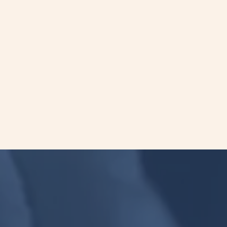
在ADAURA臨床試驗中研究輔助性
Osimertinib (Tagresso)治療手術切除
後Stage IB-IIIA EGFR突變非小細胞肺
癌(NSCLC)的臨床應用
在2024 ASCO年會上發表了ADAURA臨床試驗的
探索性分子殘留疾病(MRD)分析。MRD 分析對於早
期可切除以及帶有EGFR突變非小細胞肺癌(NSCLC)
中，在無病生存率(DFS)事件發生之前能夠找出腫
瘤細胞的分子復發事件。
更多