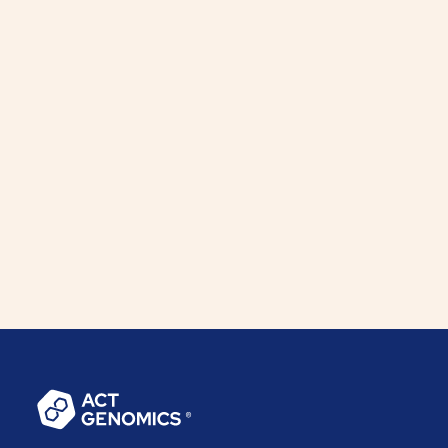
最新消息
•
2025-06-19
台達擬收購ACT Genomics Holdings
Company Limited股權
台達電子工業股份有限公司（以下簡稱「台達」）
與ACTGenomics Holdings Company
Limited（ACT Genomics，以下簡稱「行動基
因」）之主要股東簽署協議，收購行動基因之多數
控股股權。目前本交易仍取決於合約約定之先決條
件是否成就，以及取得相關政府主管機關核准。
更多