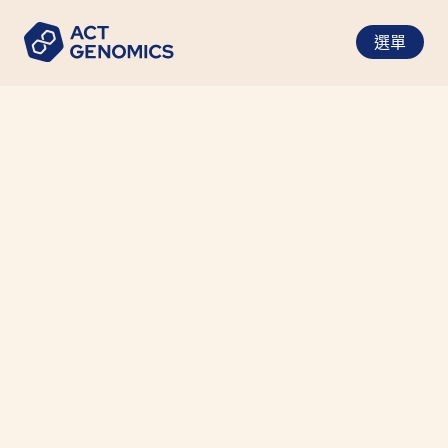
選單
ACT Genomics joins force with
Sanomics
最新消息
•
2021-11-22
行動基因與善覓：次世代腫瘤診斷巨擘於亞洲組成
團隊，以提供全球的病患、醫療專業人員、製藥公
司和研究機構整體解決方案。
亞洲首屈一指的癌症管理方案提供機
構行動基因控股有限公司 (ACT
Genomics Holdings Company
Limited，行動基因) 收購香港和泰國
肺癌診斷領導者善覓有限公司
(Sanomics Holdings Limited，善