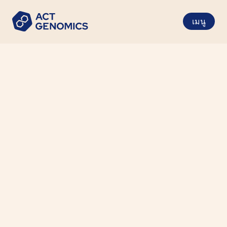
เมนู
ACT Genomics joins force with
Sanomics
ข่าว
•
2021-11-22
The next-generation oncology diagnostic
powerhouse is formed in Asia, ACT Genomics
and Sanomics offering total solutions to
patients, medical professionals, pharmaceutical
companies, and research institutes globally.
ACT Genomics Holdings Company
Limited (“ACT Genomics”), a leading
cancer solution provider in Asia, has
joined force with Sanomics Holdings