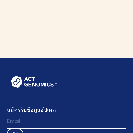
expanding the assay to a 10-gene panel with the
addition of AKT1 and PTEN biomarkers. This
enhancementis designed to broaden molecular
insights available to clinicians andlaboratories
supporting breast cancer monitoring and care.
More
สมัครรับข้อมูลอัปเดต