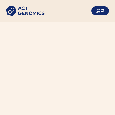
選單
所有實體腫瘤
癌症類型
全血
樣品類型
8 個工作天